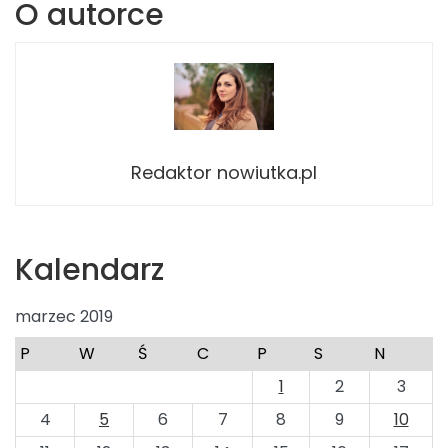
O autorce
Redaktor nowiutka.pl
Kalendarz
marzec 2019
P
W
Ś
C
P
S
N
1
2
3
4
5
6
7
8
9
10