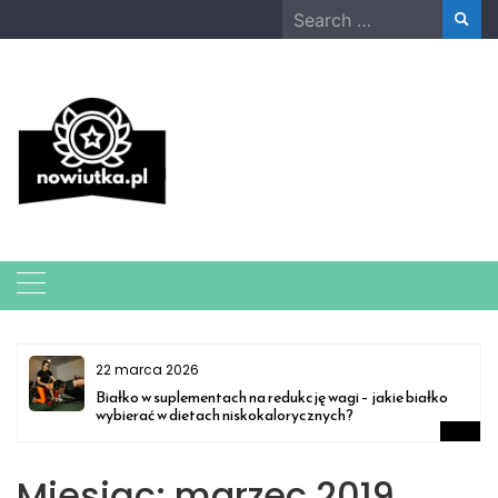
Skip
Search
to
for:
content
22 marca 2026
Białko w suplementach na redukcję wagi – jakie białko
wybierać w dietach niskokalorycznych?
Miesiąc:
marzec 2019