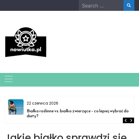
Skip
Search
to
for:
content
22 czerwca 2026
–
Białko roślinne vs. białko zwierzęce – co lepiej wybrać do
diety?
Jakie białko sprawdzi się